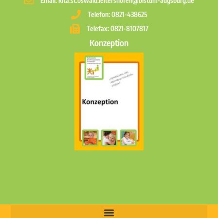
Email: kita.st.oswald.leitershofen@bistum-augsburg.de
Telefon: 0821-438625
Telefax: 0821-8107817
Konzeption