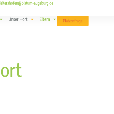
ld.leitershofen@bistum-augsburg.de
Unser Hort
Eltern
Platzanfrage
ort