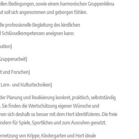
riellen Bedingungen, sowie einem harmonischen Gruppenklima
ind soll sich angenommen und geborgen fühlen.
e professionelle Begleitung des kindlichen
nd Schlüsselkompetenzen aneignen kann:
pation)
 Gruppenarbeit)
eit und Forschen)
 Lern- und Kulturtechniken)
 der Planung und Realisierung konkret, praktisch, selbstständig
on). Sie finden die Wertschätzung eigener Wünsche und
n sich deshalb so besser mit dem Hort identifizieren. Die freie
indern für Spiele, Sportliches und zum Ausruhen genutzt.
ernetzung von Krippe, Kindergarten und Hort ideale