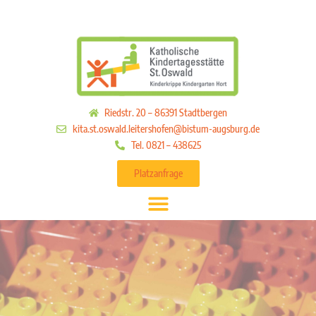
Riedstr. 20 – 86391 Stadtbergen
kita.st.oswald.leitershofen@bistum-augsburg.de
Tel. 0821 – 438625
Platzanfrage