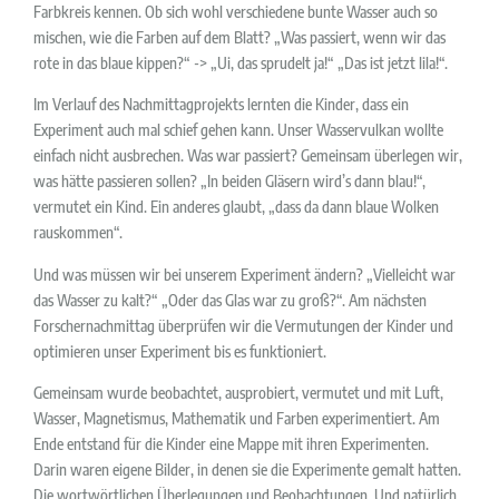
Farbkreis kennen. Ob sich wohl verschiedene bunte Wasser auch so
mischen, wie die Farben auf dem Blatt? „Was passiert, wenn wir das
rote in das blaue kippen?“ -> „Ui, das sprudelt ja!“ „Das ist jetzt lila!“.
Im Verlauf des Nachmittagprojekts lernten die Kinder, dass ein
Experiment auch mal schief gehen kann. Unser Wasservulkan wollte
einfach nicht ausbrechen. Was war passiert? Gemeinsam überlegen wir,
was hätte passieren sollen? „In beiden Gläsern wird’s dann blau!“,
vermutet ein Kind. Ein anderes glaubt, „dass da dann blaue Wolken
rauskommen“.
Und was müssen wir bei unserem Experiment ändern? „Vielleicht war
das Wasser zu kalt?“ „Oder das Glas war zu groß?“. Am nächsten
Forschernachmittag überprüfen wir die Vermutungen der Kinder und
optimieren unser Experiment bis es funktioniert.
Gemeinsam wurde beobachtet, ausprobiert, vermutet und mit Luft,
Wasser, Magnetismus, Mathematik und Farben experimentiert. Am
Ende entstand für die Kinder eine Mappe mit ihren Experimenten.
Darin waren eigene Bilder, in denen sie die Experimente gemalt hatten.
Die wortwörtlichen Überlegungen und Beobachtungen. Und natürlich