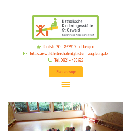
Riedstr. 20 – 86391 Stadtbergen
kita.st.oswald.leitershofen@bistum-augsburg.de
Tel. 0821 – 438625
Platzanfrage