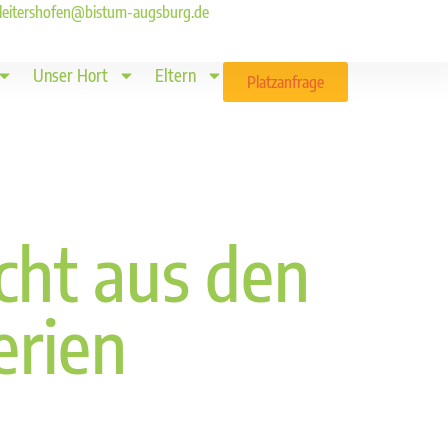
ld.leitershofen@bistum-augsburg.de
Unser Hort
Eltern
Platzanfrage
icht aus den
erien