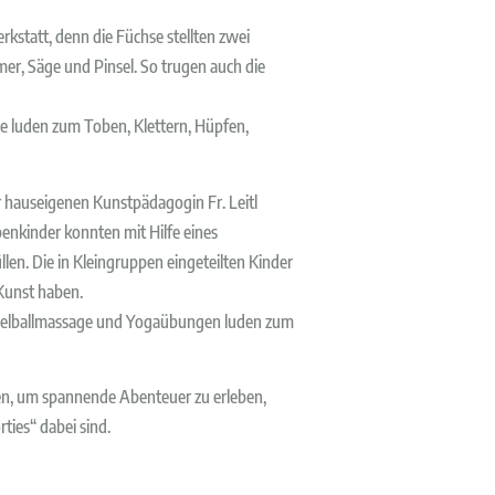
statt, denn die Füchse stellten zwei
er, Säge und Pinsel. So trugen auch die
tze luden zum Toben, Klettern, Hüpfen,
hauseigenen Kunstpädagogin Fr. Leitl
benkinder konnten mit Hilfe eines
en. Die in Kleingruppen eingeteilten Kinder
 Kunst haben.
 Igelballmassage und Yogaübungen luden zum
rden, um spannende Abenteuer zu erleben,
ties“ dabei sind.