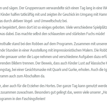
und sägen. Der Gruppenraum verwandelte sich einen Tag lang in eine Werk
 Kinder halfen tatkräftig mit und zeigten ihr Geschick im Umgang mit Hamm
s durch aktiven Vogel- und Umweltschutz bei.
 begeistert, denn dort ist so einiges geboten. Viele verschiedene Spielplä
twas dabei. Das machte selbst den schlauesten und stärksten Fuchs müde!
nsthalle stand bei den Robben auf dem Programm. Zusammen mit unserer 
ende Stunden in einer Ausstellung mit impressionistischen Malern. Die Rob
Werke genauer unter die Lupe nehmen und verschiedene Aufgaben dazu erfüll
erenden Bildern trennen. Der Beweis, dass auch Kinder Lust auf klassische
ngstag, bei einer Gesichtsmaske mit Quark und Gurke, erholen. Auch die
rogramm auch zum Abschalten da.
nder, aber auch für die Erzieher des Hortes. Der ganze Tag kann genutzt we
e zusammen zuwachsen. Besonders gut gelingt das, wenn viele unserer „Hor
ogramm in den Faschingsferien!