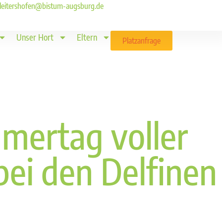
ld.leitershofen@bistum-augsburg.de
Unser Hort
Eltern
Platzanfrage
mertag voller
bei den Delfinen