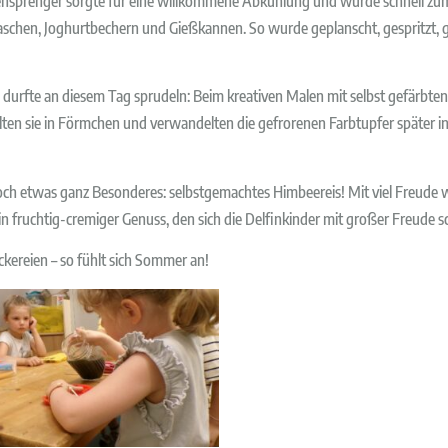
ensprenger sorgte für eine willkommene Abkühlung und wurde schnell zum 
laschen, Joghurtbechern und Gießkannen. So wurde geplanscht, gespritzt, 
e durfte an diesem Tag sprudeln: Beim kreativen Malen mit selbst gefärbte
llten sie in Förmchen und verwandelten die gefrorenen Farbtupfer später in 
ch etwas ganz Besonderes: selbstgemachtes Himbeereis! Mit viel Freude 
ein fruchtig-cremiger Genuss, den sich die Delfinkinder mit großer Freude 
ckereien – so fühlt sich Sommer an!