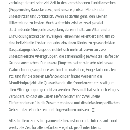
verbringt aktuell sehr viel Zeit in den verschiedenen Funktionsecken
(Puppenecke, Bauecke usw.) und unsere großen Mondkinder
unterstützen uns vorbildlich, wenn es darum geht, den Kleinen
Hilfestellung zu leisten. Auch weiterhin wird es zwei parallel
stattfindende Morgenkreise geben, deren Inhalte am Alter und am
Entwicklungsstand der jeweiligen Teilnehmer orientiert sind, um so
eine individuelle Förderung jedes einzelnen Kindes zu gewährleisten.
Das pädagogische Angebot richtet sich mehr als zuvor an zwei
unterschiedliche Altersgruppen, die zahlenmäßig jeweils die Hälfte der
Gruppe ausmachen. Für unsere Jüngsten bieten wir sehr viel basale
Wahrnehmungsangebote wie kneten, matschen, Fingerfarbenmalen
etc. und für die älteren Elefantenkinder findet weiterhin das
Mondkindprojekt, die Quasselbande, die Kometenzeit etc. statt, um
allen Altersgruppen gerecht zu werden. Personell hat sich auch einiges
verändert, so dass die „alten Elefantendamen“ zwei „neue
Elefantendamen“ in die Zusammenhänge und die elefantenspezifischen
Geheimnisse einarbeiten und eingewöhnen müssen ;-)))
Alles in allem eine sehr spannende, herausfordernde, interessante und
wertvolle Zeit für alle Elefanten – egal ob groß oder klein…