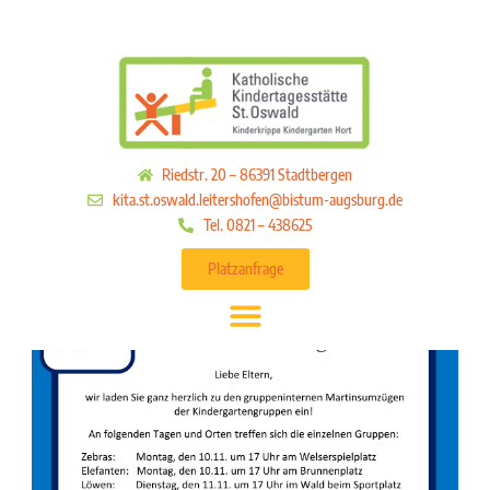
Riedstr. 20 – 86391 Stadtbergen
kita.st.oswald.leitershofen@bistum-augsburg.de
Tel. 0821 – 438625
Platzanfrage