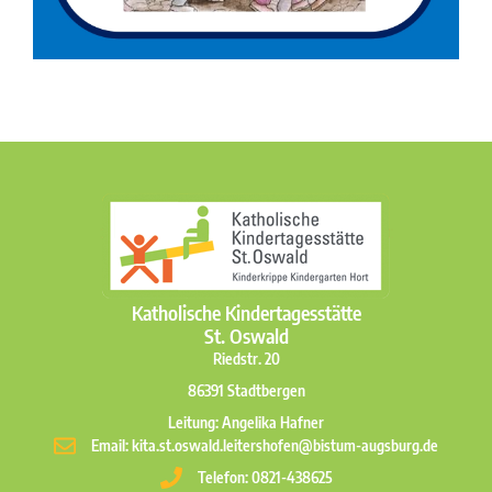
Katholische Kindertagesstätte
St. Oswald
Riedstr. 20
86391 Stadtbergen
Leitung: Angelika Hafner
Email: kita.st.oswald.leitershofen@bistum-augsburg.de
Telefon: 0821-438625