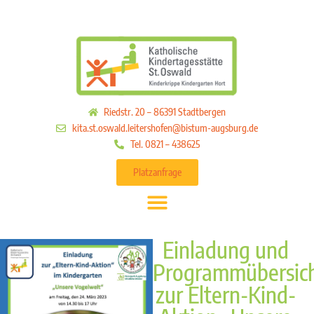
Riedstr. 20 – 86391 Stadtbergen
kita.st.oswald.leitershofen@bistum-augsburg.de
Tel. 0821 – 438625
Platzanfrage
Einladung und
Programmübersic
zur Eltern-Kind-