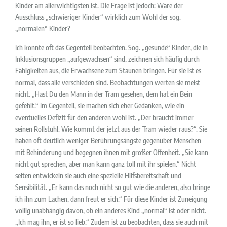
Kinder am allerwichtigsten ist. Die Frage ist jedoch: Wäre der
Ausschluss „schwieriger Kinder“ wirklich zum Wohl der sog.
„normalen“ Kinder?
Ich konnte oft das Gegenteil beobachten. Sog. „gesunde“ Kinder, die in
Inklusionsgruppen „aufgewachsen“ sind, zeichnen sich häufig durch
Fähigkeiten aus, die Erwachsene zum Staunen bringen. Für sie ist es
normal, dass alle verschieden sind. Beobachtungen werten sie meist
nicht. „Hast Du den Mann in der Tram gesehen, dem hat ein Bein
gefehlt.“ Im Gegenteil, sie machen sich eher Gedanken, wie ein
eventuelles Defizit für den anderen wohl ist. „Der braucht immer
seinen Rollstuhl. Wie kommt der jetzt aus der Tram wieder raus?“. Sie
haben oft deutlich weniger Berührungsängste gegenüber Menschen
mit Behinderung und begegnen ihnen mit großer Offenheit. „Sie kann
nicht gut sprechen, aber man kann ganz toll mit ihr spielen.“ Nicht
selten entwickeln sie auch eine spezielle Hilfsbereitschaft und
Sensibilität. „Er kann das noch nicht so gut wie die anderen, also bringe
ich ihn zum Lachen, dann freut er sich.“ Für diese Kinder ist Zuneigung
völlig unabhängig davon, ob ein anderes Kind „normal“ ist oder nicht.
„Ich mag ihn, er ist so lieb.“ Zudem ist zu beobachten, dass sie auch mit