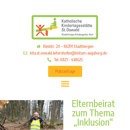
Riedstr. 20 – 86391 Stadtbergen
kita.st.oswald.leitershofen@bistum-augsburg.de
Tel. 0821 – 438625
Platzanfrage
Elternbeirat
zum Thema
„Inklusion“