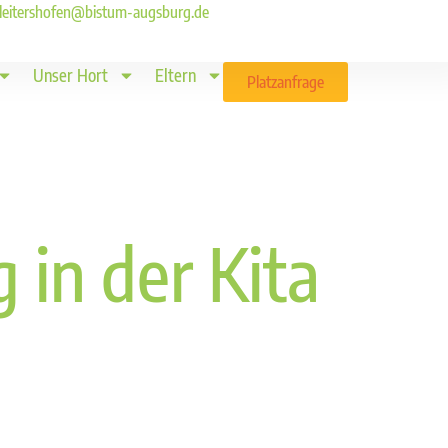
ld.leitershofen@bistum-augsburg.de
Unser Hort
Eltern
Platzanfrage
 in der Kita