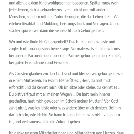
und allen, die dem Kind wohlgesonnen begegnen. Später muss wohl
jeder lernen, sich auseinanderzusetzen – nicht nur mit anderen
Menschen, sondern mit den Anforderungen, die das Leben stellt. Wir
erleben Rivalität und Mobbing, Leistungsdruck und Versagen. Umso
stärker spüren wir dann die Sehnsucht nach Geborgenheit.
Wo und wie finde ich Geborgenheit? Das ist eine unbewusste und
zugleich oft unausgesprochene Frage. Normalerweise fühlen wir uns
bei unserer Partnerin oder unserem Partner geborgen, in der Familie,
bei guten Freundinnen und Freunden.
Als Christen glauben wir: bei Gott sind und bleiben wir geborgen – wie
in einem Mutterleib. Im Psalm 139 heißt es: „Herr, du hast mich
erforscht und du kennst mich. Ob ich sitze oder stehe, du kennst es …
Du bist vertraut mit all meinen Wegen … Du hast mein Inneres
geschaffen, hast mich gewoben im Schoß meiner Mutter.“ Vor Gott
zählt nicht, was ich leiste oder was andere über mich denken. Bei ihm
darf ich sein, wie ich bin. So kann ich annehmen, was nicht zu ändern
ist, und vertrauensvoll in die Zukunft gehen.
Ich danke unseren Mitarbeiterinnen und Mitarbeitern von Herzen, dass