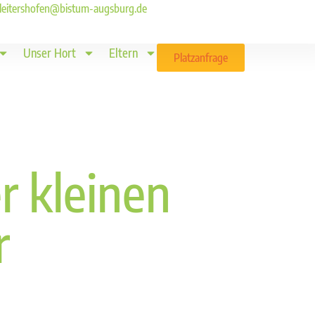
ld.leitershofen@bistum-augsburg.de
Unser Hort
Eltern
Platzanfrage
r kleinen
r