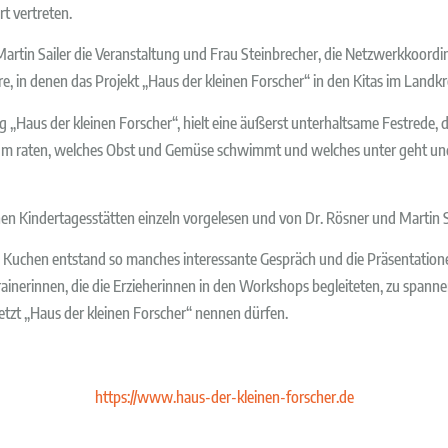
t vertreten.
tin Sailer die Veranstaltung und Frau Steinbrecher, die Netzwerkkoordin
re, in denen das Projekt „Haus der kleinen Forscher“ in den Kitas im Landkr
g „Haus der kleinen Forscher“, hielt eine äußerst unterhaltsame Festrede, d
kum raten, welches Obst und Gemüse schwimmt und welches unter geht und 
en Kindertagesstätten einzeln vorgelesen und von Dr. Rösner und Martin Sa
 Kuchen entstand so manches interessante Gespräch und die Präsentationen
inerinnen, die die Erzieherinnen in den Workshops begleiteten, zu spann
jetzt „Haus der kleinen Forscher“ nennen dürfen.
https://www.haus-der-kleinen-forscher.de