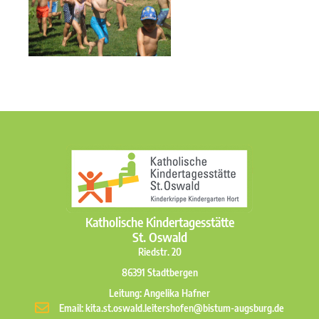
Katholische Kindertagesstätte
St. Oswald
Riedstr. 20
86391 Stadtbergen
Leitung: Angelika Hafner
Email: kita.st.oswald.leitershofen@bistum-augsburg.de