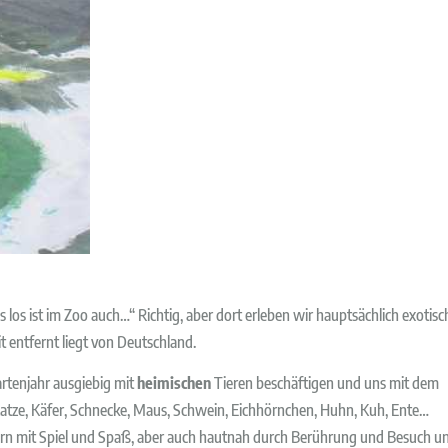
as los ist im Zoo auch…“ Richtig, aber dort erleben wir hauptsächlich exotisc
 entfernt liegt von Deutschland.
rtenjahr ausgiebig mit
heimischen
Tieren beschäftigen und uns mit dem
tze, Käfer, Schnecke, Maus, Schwein, Eichhörnchen, Huhn, Kuh, Ente…
ern mit Spiel und Spaß, aber auch hautnah durch Berührung und Besuch u