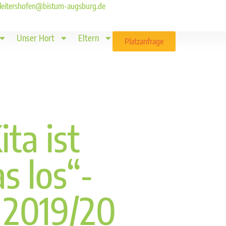
ld.leitershofen@bistum-augsburg.de
Unser Hort
Eltern
Platzanfrage
ita ist
s los“-
 2019/20