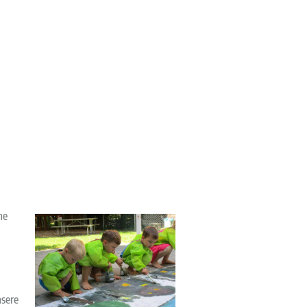
he
nsere