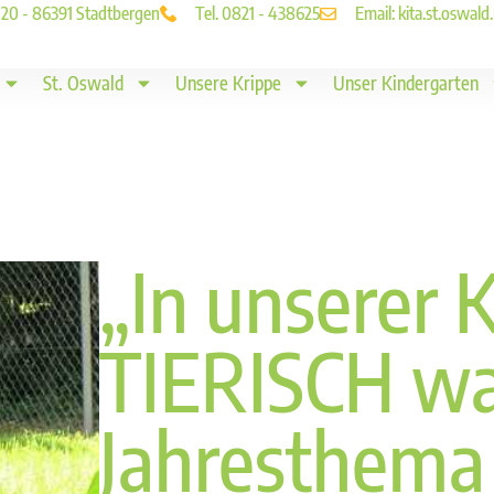
. 20 - 86391 Stadtbergen
Tel. 0821 - 438625
Email: kita.st.oswa
St. Oswald
Unsere Krippe
Unser Kindergarten
„In unserer K
TIERISCH wa
Jahresthema