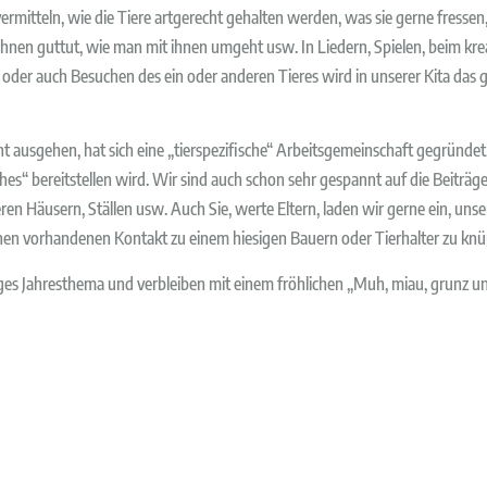
rmitteln, wie die Tiere artgerecht gehalten werden, was sie gerne fressen
hnen guttut, wie man mit ihnen umgeht usw. In Liedern, Spielen, beim krea
der auch Besuchen des ein oder anderen Tieres wird in unserer Kita das gan
t ausgehen, hat sich eine „tierspezifische“ Arbeitsgemeinschaft gegründet, d
es“ bereitstellen wird. Wir sind auch schon sehr gespannt auf die Beiträge 
ren Häusern, Ställen usw. Auch Sie, werte Eltern, laden wir gerne ein, uns
einen vorhandenen Kontakt zu einem hiesigen Bauern oder Tierhalter zu knü
riges Jahresthema und verbleiben mit einem fröhlichen „Muh, miau, grunz 