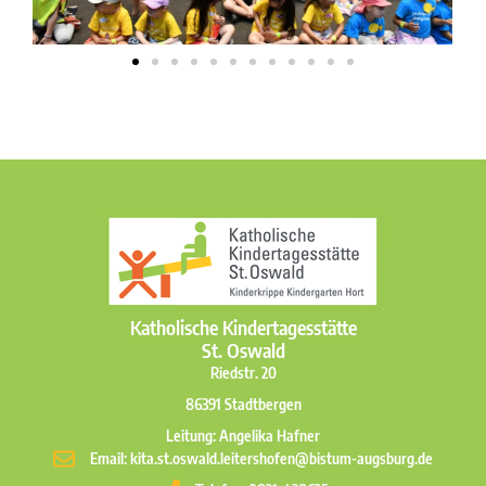
Katholische Kindertagesstätte
St. Oswald
Riedstr. 20
86391 Stadtbergen
Leitung: Angelika Hafner
Email: kita.st.oswald.leitershofen@bistum-augsburg.de