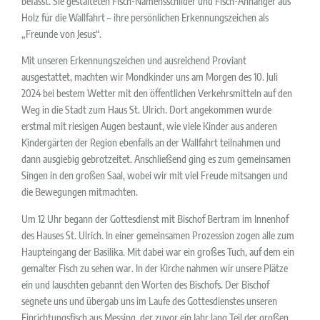
befasst. Sie gestalteten Fisch-Namensschilder und Fisch-Anhänger aus
Holz für die Wallfahrt – ihre persönlichen Erkennungszeichen als
„Freunde von Jesus“.
Mit unseren Erkennungszeichen und ausreichend Proviant
ausgestattet, machten wir Mondkinder uns am Morgen des 10. Juli
2024 bei bestem Wetter mit den öffentlichen Verkehrsmitteln auf den
Weg in die Stadt zum Haus St. Ulrich. Dort angekommen wurde
erstmal mit riesigen Augen bestaunt, wie viele Kinder aus anderen
Kindergärten der Region ebenfalls an der Wallfahrt teilnahmen und
dann ausgiebig gebrotzeitet. Anschließend ging es zum gemeinsamen
Singen in den großen Saal, wobei wir mit viel Freude mitsangen und
die Bewegungen mitmachten.
Um 12 Uhr begann der Gottesdienst mit Bischof Bertram im Innenhof
des Hauses St. Ulrich. In einer gemeinsamen Prozession zogen alle zum
Haupteingang der Basilika. Mit dabei war ein großes Tuch, auf dem ein
gemalter Fisch zu sehen war. In der Kirche nahmen wir unsere Plätze
ein und lauschten gebannt den Worten des Bischofs. Der Bischof
segnete uns und übergab uns im Laufe des Gottesdienstes unseren
Einrichtungsfisch aus Messing, der zuvor ein Jahr lang Teil der großen