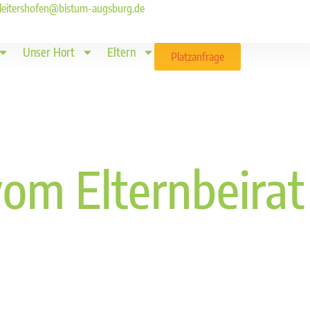
ld.leitershofen@bistum-augsburg.de
Unser Hort
Eltern
Platzanfrage
om Elternbeirat