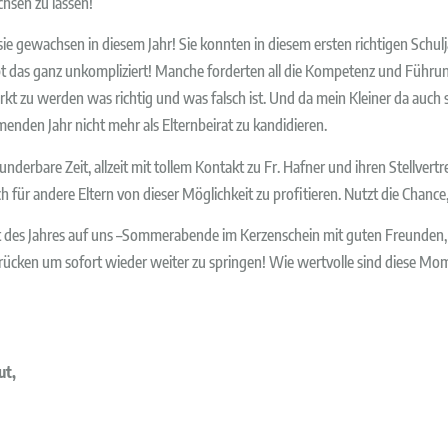
chsen zu lassen!
e gewachsen in diesem Jahr! Sie konnten in diesem ersten richtigen Schulja
appt das ganz unkompliziert! Manche forderten all die Kompetenz und Führu
rkt zu werden was richtig und was falsch ist. Und da mein Kleiner da auch 
enden Jahr nicht mehr als Elternbeirat zu kandidieren.
 wunderbare Zeit, allzeit mit tollem Kontakt zu Fr. Hafner und ihren Stellv
 für andere Eltern von dieser Möglichkeit zu profitieren. Nutzt die Chance, d
t des Jahres auf uns –Sommerabende im Kerzenschein mit guten Freunden, 
drücken um sofort wieder weiter zu springen! Wie wertvolle sind diese Mome
ut,