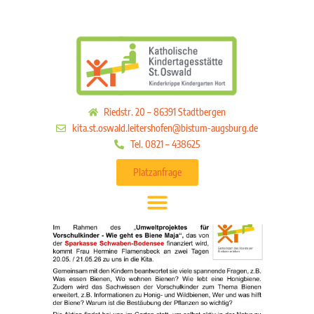
Riedstr. 20 – 86391 Stadtbergen
kita.st.oswald.leitershofen@bistum-augsburg.de
Tel. 0821 – 438625
Platzanfrage