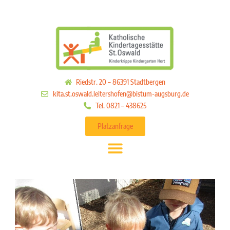
Riedstr. 20 – 86391 Stadtbergen
kita.st.oswald.leitershofen@bistum-augsburg.de
Tel. 0821 – 438625
Platzanfrage