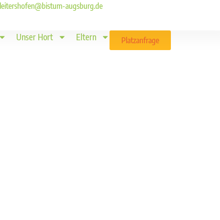
ld.leitershofen@bistum-augsburg.de
Unser Hort
Eltern
Platzanfrage