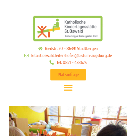
Riedstr. 20 – 86391 Stadtbergen
kita.st.oswald.leitershofen@bistum-augsburg.de
Tel. 0821 – 438625
Platzanfrage