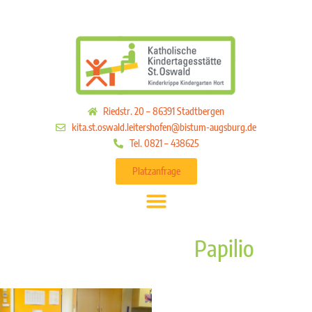
Riedstr. 20 – 86391 Stadtbergen
kita.st.oswald.leitershofen@bistum-augsburg.de
Tel. 0821 – 438625
Platzanfrage
Papilio