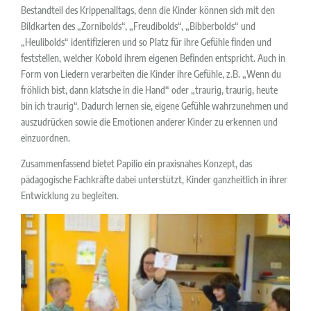
Bestandteil des Krippenalltags, denn die Kinder können sich mit den
Bildkarten des „Zornibolds“, „Freudibolds“, „Bibberbolds“ und
„Heulibolds“ identifizieren und so Platz für ihre Gefühle finden und
feststellen, welcher Kobold ihrem eigenen Befinden entspricht. Auch in
Form von Liedern verarbeiten die Kinder ihre Gefühle, z.B. „Wenn du
fröhlich bist, dann klatsche in die Hand“ oder „traurig, traurig, heute
bin ich traurig“. Dadurch lernen sie, eigene Gefühle wahrzunehmen und
auszudrücken sowie die Emotionen anderer Kinder zu erkennen und
einzuordnen.
Zusammenfassend bietet Papilio ein praxisnahes Konzept, das
pädagogische Fachkräfte dabei unterstützt, Kinder ganzheitlich in ihrer
Entwicklung zu begleiten.