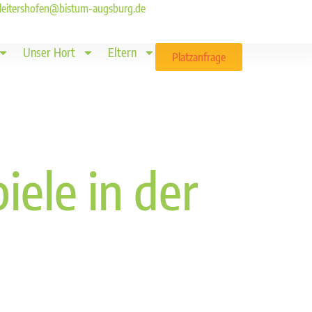
ld.leitershofen@bistum-augsburg.de
Unser Hort
Eltern
Platzanfrage
iele in der