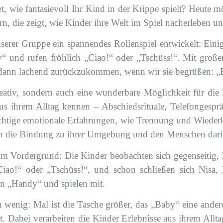
, wie fantasievoll Ihr Kind in der Krippe spielt? Heute m
n, die zeigt, wie Kinder ihre Welt im Spiel nacherleben un
unserer Gruppe ein spannendes Rollenspiel entwickelt: E
y“ und rufen fröhlich „Ciao!“ oder „Tschüss!“. Mit großer 
dann lachend zurückzukommen, wenn wir sie begrüßen: „Bi
kreativ, sondern auch eine wunderbare Möglichkeit für die
aus ihrem Alltag kennen – Abschiedsrituale, Telefongespr
ichtige emotionale Erfahrungen, wie Trennung und Wieder
en die Bindung zu ihrer Umgebung und den Menschen darin
t im Vordergrund: Die Kinder beobachten sich gegenseitig,
„Ciao!“ oder „Tschüss!“, und schon schließen sich Nis
in „Handy“ und spielen mit.
n wenig: Mal ist die Tasche größer, das „Baby“ eine and
. Dabei verarbeiten die Kinder Erlebnisse aus ihrem Alltag