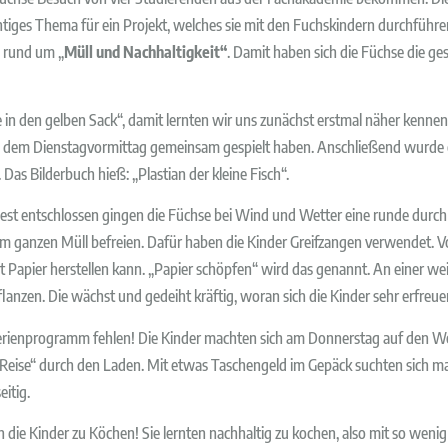
tiges Thema für ein Projekt, welches sie mit den Fuchskindern durchführe
h rund um „
Müll und Nachhaltigkeit“
. Damit haben sich die Füchse die g
e in den gelben Sack“, damit lernten wir uns zunächst erstmal näher kennen
an dem Dienstagvormittag gemeinsam gespielt haben. Anschließend wurde
as Bilderbuch hieß: „Plastian der kleine Fisch“.
t entschlossen gingen die Füchse bei Wind und Wetter eine runde durch 
em ganzen Müll befreien. Dafür haben die Kinder Greifzangen verwendet. V
Papier herstellen kann. „Papier schöpfen“ wird das genannt. An einer weit
lanzen. Die wächst und gedeiht kräftig, woran sich die Kinder sehr erfreue
m Ferienprogramm fehlen! Die Kinder machten sich am Donnerstag auf den W
„Reise“ durch den Laden. Mit etwas Taschengeld im Gepäck suchten sich ma
eitig.
die Kinder zu Köchen! Sie lernten nachhaltig zu kochen, also mit so weni