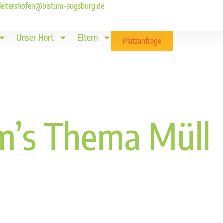
ld.leitershofen@bistum-augsburg.de
Unser Hort
Eltern
Platzanfrage
m’s Thema Müll