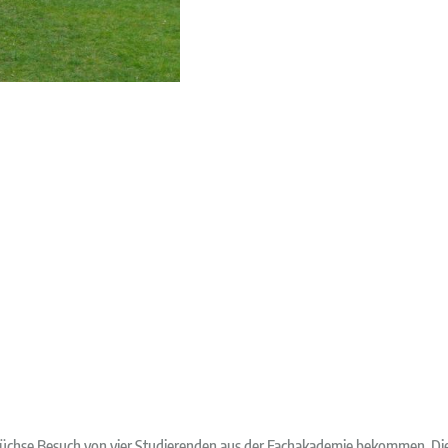
Füchse Besuch von vier Studierenden aus der Fachakademie bekommen. Die