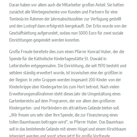
Daran haben vor allem auch die Mitarbeiter großen Anteil. Sie hatten
zunächst alle Werbegeschenke von Kunden und Partnern für eine
Tombola im Rahmen der Jahresabschlussfeier zur Verfügung gestellt
und den Lostopf dann erfolgreich leergekauft. Der Erlös wurde von der
Geschäftsleitung aufgerundet, sodass nun 5000 Euro für zwei soziale
Einrichtungen gespendet werden konnten.
Große Freude bereitete dies zum einen Pfarrer Konrad Huber, der die
Spende für die Katholische Kindertagesstätte St. Oswald in
Leitershofen entgegennahm. Die Einrichtung, die seit 1970 besteht und
seitdem ständig erweitert wurde, ist inzwischen eine der größten in
der Region: In zehn Gruppen werden insgesamt 200 Kinder von der
Kinderkrippe über Kindergarten bis zum Hort betreut. Nach vielen
Erweiterungsmaßnahmen steht dieses Jahr die Umgestaltung eines
Gartenbereichs auf dem Programm, der vor allem den größeren
Kindergarten- und Hortkindern ein attraktives Gelände bieten soll.
„Wir freuen uns sehr über Ihre Spende, die zur Finanzierung eines
tollen Baumhauses beitragen wird“, so Pfarrer Huber. Das Baumhaus
soll in das bestehende Gelände mit einem Hügel und einem Kirschbaum
integriert werden und sorgt schon jetzt für große Vorfreude.