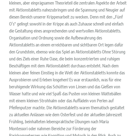
kleinen, aber einprägsamen Theorieteil die zentralen Aspekte der Arbeit
mit Aktionstabletts nahezubringen und die Spannung und Neugier auf
diesen Bereich unserer Krippenarbeit zu wecken. Denn mit den „Fünf
O’s“ gelingt sowohl in der Krippe als auch Zuhause schnell und einfach
die Gestaltung eines ansprechenden und wertvollen Aktionstabletts.
Organisation und Ordnung sowie die Aufbewahrung des
Aktionstabletts an einem erreichbaren und sichtbaren Ort legen dafür
den Grundstein, ebenso wie das Spiel an Aktionstabletts Ohne Störung
und des Ziels einer Ruhe Oase, die beim konzentrierten und ruhigen
Beschäftigen mit dem Aktionstablett durchaus entsteht. Nach dem
kleinen aber feinen Einstieg in die Welt der Aktionstabletts konnte das
Ausprobieren und Erleben losgehen! Es war erstaunlich, was für eine
beruhigende Wirkung das Schütten von Linsen und das Gießen von
Wasser hatte und wie viel Spaß das Pusten von kleinen Wattebällen
mit einem kleinen Strohhalm oder das Auffädeln von Perlen auf
Pfeifenputzer machte. Die Aktionstabletts waren thematisch gestaltet
zu aktuellen Anlässen wie dem Osterfest und der aktuellen Jahreszeit
Frühling, beinhalteten lebenspraktische Übungen nach Maria
Montessori oder nahmen Bereiche zur Förderung der
Basiskompetenzen wie Kognition und Motorik in den Blick. Auch zu