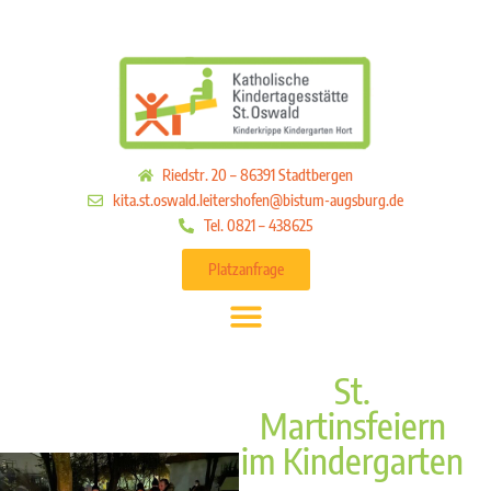
Riedstr. 20 – 86391 Stadtbergen
kita.st.oswald.leitershofen@bistum-augsburg.de
Tel. 0821 – 438625
Platzanfrage
St.
Martinsfeiern
im Kindergarten