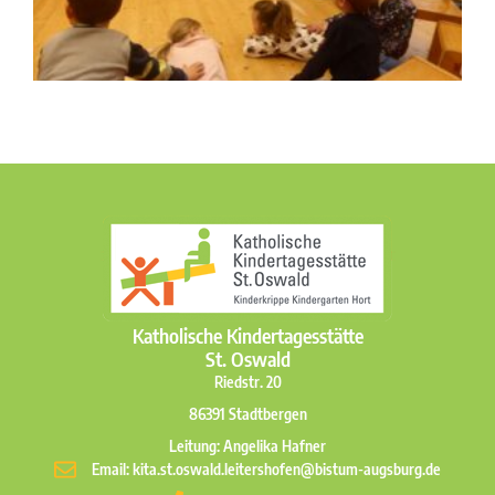
Katholische Kindertagesstätte
St. Oswald
Riedstr. 20
86391 Stadtbergen
Leitung: Angelika Hafner
Email: kita.st.oswald.leitershofen@bistum-augsburg.de