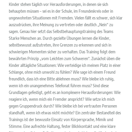
Kinder stehen täglich vor Herausforderungen, in denen sie sich
behaupten müssen – sei es in der Schule, im Freundeskreis oder in
ungewohnten Situationen mit Fremden. Vielen fällt es schwer, sich klar
auszudrücken, ihre Meinung zu vertreten oder deutlich „Nein“ zu
sagen. Genau hier setzt das Selbstbehauptungstraining des Teams
Starke Menschen an. Durch gezielte Übungen lernen die Kinder,
selbstbewusst aufzutreten, ihre Grenzen zu erkennen und sich in
schwierigen Momenten sicher zu verhalten. Das Training folgt dem
bewährten Prinzip „vom Leichten zum Schweren“. Zunächst üben die
Kinder alltägliche Situationen: Wie verteidige ich meinen Platz in einer
Schlange, ohne mich unwohl zu fühlen? Wie sage ich einem Freund
freundlich, dass ich eine Bitte ablehnen muss? Wie bleibe ich ruhig,
wenn ich ein unangenehmes Telefonat führen muss? Sind diese
Grundlagen gefestigt, geht es an komplexere Herausforderungen: Wie
reagiere ich, wenn mich ein Fremder anspricht? Wie setze ich mich
gegen Gruppendruck durch? Wie bleibe ich bei vertrauten Personen
standhaft, wenn ich etwas nicht möchte? Ein zentraler Bestandteil des
Trainings ist der bewusste Einsatz von Körpersprache, Mimik und
Stimme. Eine aufrechte Haltung, fester Blickkontakt und eine klare