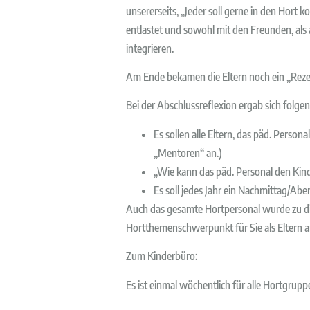
unsererseits, „Jeder soll gerne in den Hort
entlastet und sowohl mit den Freunden, als 
integrieren.
Am Ende bekamen die Eltern noch ein „Rezept
Bei der Abschlussreflexion ergab sich folgen
Es sollen alle Eltern, das päd. Person
„Mentoren“ an.)
„Wie kann das päd. Personal den Kin
Es soll jedes Jahr ein Nachmittag/Ab
Auch das gesamte Hortpersonal wurde zu dies
Hortthemenschwerpunkt für Sie als Eltern 
Zum Kinderbüro:
Es ist einmal wöchentlich für alle Hortgrup
Versprechen ablegt, dass die Gespräche an