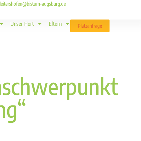
ld.leitershofen@bistum-augsburg.de
Unser Hort
Eltern
Platzanfrage
schwerpunkt
ng“