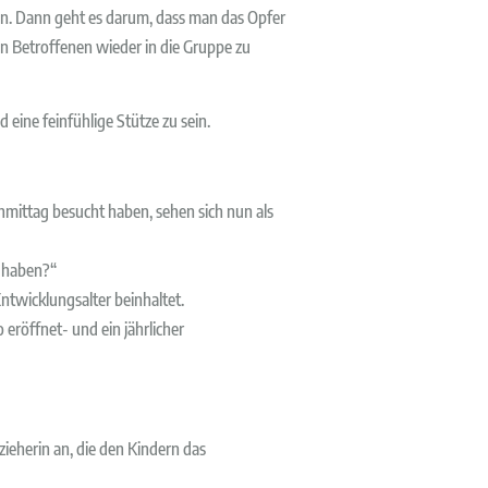
den. Dann geht es darum, dass man das Opfer
en Betroffenen wieder in die Gruppe zu
eine feinfühlige Stütze zu sein.
achmittag besucht haben, sehen sich nun als
n haben?“
ntwicklungsalter beinhaltet.
eröffnet- und ein jährlicher
zieherin an, die den Kindern das
nn das betreffende Kind, sowie die