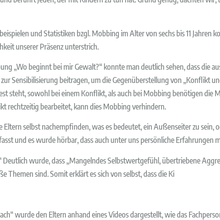
beispielen und Statistiken bzgl. Mobbing im Alter von sechs bis 11 Jahren ko
keit unserer Präsenz unterstrich.
 „Wo beginnt bei mir Gewalt?“ konnte man deutlich sehen, dass die ausf
 zur Sensibilisierung beitragen, um die Gegenüberstellung von „Konflikt u
st steht, sowohl bei einem Konflikt, als auch bei Mobbing benötigen die
kt rechtzeitig bearbeitet, kann dies Mobbing verhindern.
Eltern selbst nachempfinden, was es bedeutet, ein Außenseiter zu sein, o
st und es wurde hörbar, dass auch unter uns persönliche Erfahrungen mi
 Deutlich wurde, dass „Mangelndes Selbstwertgefühl, übertriebene Aggre
e Themen sind. Somit erklärt es sich von selbst, dass die Ki
ch“ wurde den Eltern anhand eines Videos dargestellt, wie das Fachperson