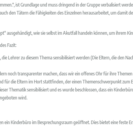
 kommen.“, ist Grundlage und muss dringend in der Gruppe verbalisiert wer
auch den Tätern die Fähigkeiten des Einzelnen herausarbeitet, um damit d
“ ausgehändigt, wie sie selbst im Akutfall handeln können, um ihrem Kind 
des Fazit:
al, die Lehrer zu diesem Thema sensibilisiert werden (Die Eltern, die den N
dern noch transparenter machen, dass wir ein offenes Ohr für ihre Theme
end für die Eltern im Hort stattfinden, der einen Themenschwerpunkt zum E
er Thematik sensibilisiert und es wurde beschlossen, dass ein Kinderbüro 
angeboten wird.
pen ein Kinderbüro im Besprechungsraum geöffnet. Dies bietet eine feste Er
onym behandelt- und nur dann die Inhalte nach außen getragen werden, we