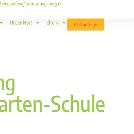
ld.leitershofen@bistum-augsburg.de
Unser Hort
Eltern
Platzanfrage
ng
arten-Schule