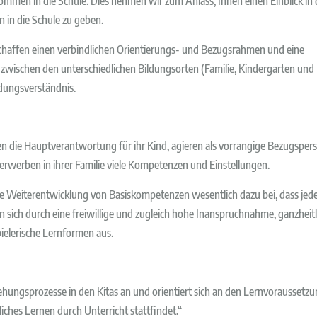
mmen in die Schule. Dies nehmen wir zum Anlass, Ihnen einen Einblick in 
in die Schule zu geben.
 schaffen einen verbindlichen Orientierungs- und Bezugsrahmen und eine
zwischen den unterschiedlichen Bildungsorten (Familie, Kindergarten und
dungsverständnis.
gen die Hauptverantwortung für ihr Kind, agieren als vorrangige Bezugspe
 erwerben in ihrer Familie viele Kompetenzen und Einstellungen.
e Weiterentwicklung von Basiskompetenzen wesentlich dazu bei, dass jed
n sich durch eine freiwillige und zugleich hohe Inanspruchnahme, ganzheitl
pielerische Lernformen aus.
hungsprozesse in den Kitas an und orientiert sich an den Lernvoraussetzung
liches Lernen durch Unterricht stattfindet.“