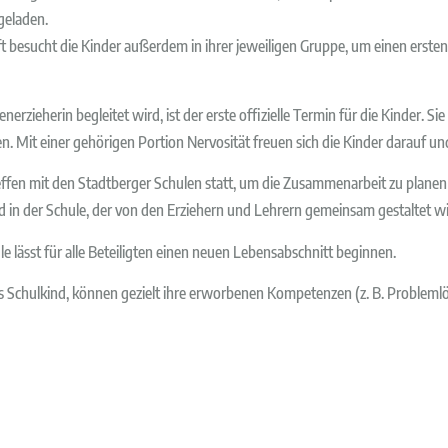
geladen.
t besucht die Kinder außerdem in ihrer jeweiligen Gruppe, um einen erste
erzieherin begleitet wird, ist der erste offizielle Termin für die Kinder. Si
n. Mit einer gehörigen Portion Nervosität freuen sich die Kinder darauf und
ffen mit den Stadtberger Schulen statt, um die Zusammenarbeit zu planen
 in der Schule, der von den Erziehern und Lehrern gemeinsam gestaltet wi
 lässt für alle Beteiligten einen neuen Lebensabschnitt beginnen.
ls Schulkind, können gezielt ihre erworbenen Kompetenzen (z. B. Probleml
n und bauen Beziehungen zu Lehrkräften und Mitschülern auf. Sie lernen, si
t Hilfe zu holen. Zudem ändert sich der Tages-, Wochen- und Jahresablauf,
zu den Lehrern und anderen Eltern auf. Sie setzten sich mit der neuen Iden
r Anwendung der oben genannten Kompetenzen.