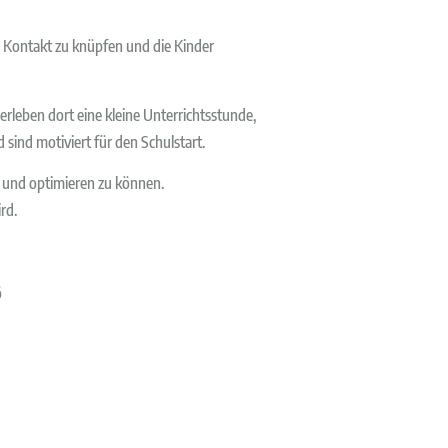
n Kontakt zu knüpfen und die Kinder
e erleben dort eine kleine Unterrichtsstunde,
 sind motiviert für den Schulstart.
 und optimieren zu können.
rd.
ö
ch auf eine neue Situation einzustellen und
 dem sich die Kinder anpassen müssen.
tität Ihres Kindes auseinander, begleiten