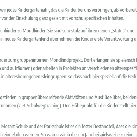
s wir jedes Kindergartenjahr, das die Kinder bei uns verbringen, als Vorbere
vor der Einschulung ganz gezielt mit vorschulspezifischen Inhalten.
inder zu Mondkinder. Sie sind sehr stolz auf ihren neuen „Status“ und mü
 ein neues Kindergartenkind übernehmen die Kinder erste Verantwortung und
nder zum gruppeninternen Mondkindprojekt. Dort erlangen sie spielerisch 
ten und aufräumen) oder arbeiten in Projekten an verschiedenen altersspez
n altereshomogenen Kleingruppen, so dass auch hier speziell auf die Bed
stferien in gruppenübergreifende Aktivitäten und Ausflüge über, bei den
nehmen (z. B. Schulwegtraining). Den Höhepunkt für die Kinder stellt hier
ozart Schule und der Parkschule ist es ein fester Bestandteil, dass die Ki
eingeladen werden. So waren wir in diesem Jahr beispielsweise zu einer 