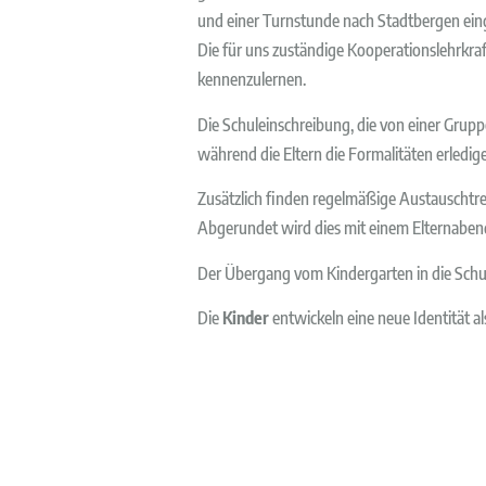
und einer Turnstunde nach Stadtbergen ein
Die für uns zuständige Kooperationslehrkraf
kennenzulernen.
Die Schuleinschreibung, die von einer Gruppen
während die Eltern die Formalitäten erledige
Zusätzlich finden regelmäßige Austauschtre
Abgerundet wird dies mit einem Elternabend
Der Übergang vom Kindergarten in die Schule
Die
Kinder
entwickeln eine neue Identität a
sefertigkeiten, Stressbewältigung) einsetze
sich in herausfordernden Situationen geziel
Sie als
Eltern
bauen ebenfalls neue Kontakte 
den Übergang und unterstützen es bei de