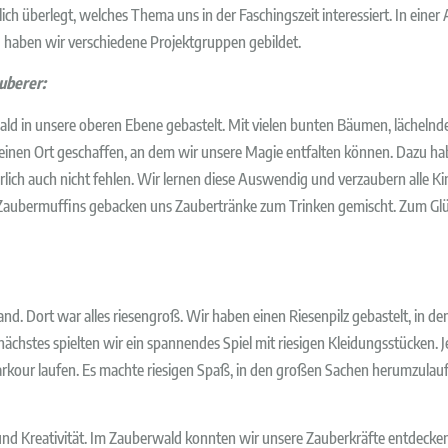
h überlegt, welches Thema uns in der Faschingszeit interessiert. In eine
 haben wir verschiedene Projektgruppen gebildet.
uberer:
d in unsere oberen Ebene gebastelt. Mit vielen bunten Bäumen, lächelnden
 einen Ort geschaffen, an dem wir unsere Magie entfalten können. Dazu h
lich auch nicht fehlen. Wir lernen diese Auswendig und verzaubern alle Ki
h Zaubermuffins gebacken uns Zaubertränke zum Trinken gemischt. Zum Glüc
nd. Dort war alles riesengroß. Wir haben einen Riesenpilz gebastelt, in dem
nächstes spielten wir ein spannendes Spiel mit riesigen Kleidungsstücken. J
kour laufen. Es machte riesigen Spaß, in den großen Sachen herumzulaufen
ie und Kreativität. Im Zauberwald konnten wir unsere Zauberkräfte entdecke