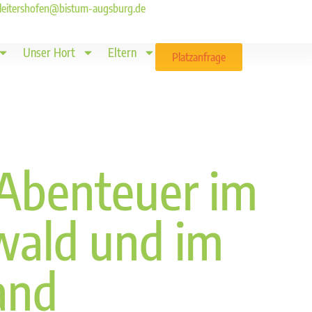
ld.leitershofen@bistum-augsburg.de
Unser Hort
Eltern
Platzanfrage
Abenteuer im
wald und im
and