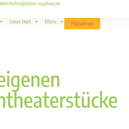
ld.leitershofen@bistum-augsburg.de
Unser Hort
Eltern
Platzanfrage
eigenen
ntheaterstücke