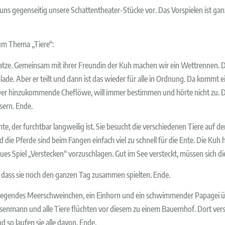
n uns gegenseitig unsere Schattentheater-Stücke vor. Das Vorspielen ist 
zum Thema „Tiere“:
ine Katze. Gemeinsam mit ihrer Freundin der Kuh machen wir ein Wettrenne
olade. Aber er teilt und dann ist das wieder für alle in Ordnung. Da kommt 
len. Der hinzukommende Cheflöwe, will immer bestimmen und hörte nicht zu. 
sern. Ende.
nte, der furchtbar langweilig ist. Sie besucht die verschiedenen Tiere auf
d die Pferde sind beim Fangen einfach viel zu schnell für die Ente. Die Kuh 
ues Spiel „Verstecken“ vorzuschlagen. Gut im See versteckt, müssen sich die
, dass sie noch den ganzen Tag zusammen spielten. Ende.
n fliegendes Meerschweinchen, ein Einhorn und ein schwimmender Papagei 
nmann und alle Tiere flüchten vor diesem zu einem Bauernhof. Dort verst
so laufen sie alle davon. Ende.