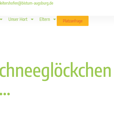
ld.leitershofen@bistum-augsburg.de
Unser Hort
Eltern
Platzanfrage
chneeglöckchen
 …