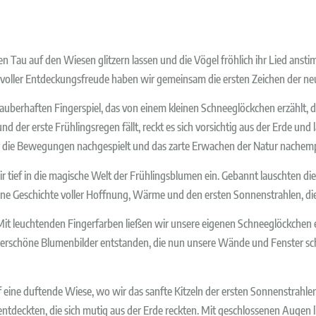
Tau auf den Wiesen glitzern lassen und die Vögel fröhlich ihr Lied anst
 voller Entdeckungsfreude haben wir gemeinsam die ersten Zeichen der neu
berhaften Fingerspiel, das von einem kleinen Schneeglöckchen erzählt, d
nd der erste Frühlingsregen fällt, reckt es sich vorsichtig aus der Erde und
r die Bewegungen nachgespielt und das zarte Erwachen der Natur nachem
tief in die magische Welt der Frühlingsblumen ein. Gebannt lauschten die
e Geschichte voller Hoffnung, Wärme und den ersten Sonnenstrahlen, die
t leuchtenden Fingerfarben ließen wir unsere eigenen Schneeglöckchen e
erschöne Blumenbilder entstanden, die nun unsere Wände und Fenster s
uf eine duftende Wiese, wo wir das sanfte Kitzeln der ersten Sonnenstrahl
tdeckten, die sich mutig aus der Erde reckten. Mit geschlossenen Augen li