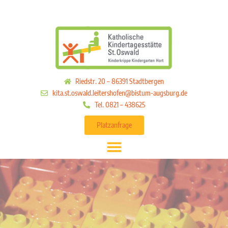
Riedstr. 20 – 86391 Stadtbergen
kita.st.oswald.leitershofen@bistum-augsburg.de
Tel. 0821 – 438625
Platzanfrage