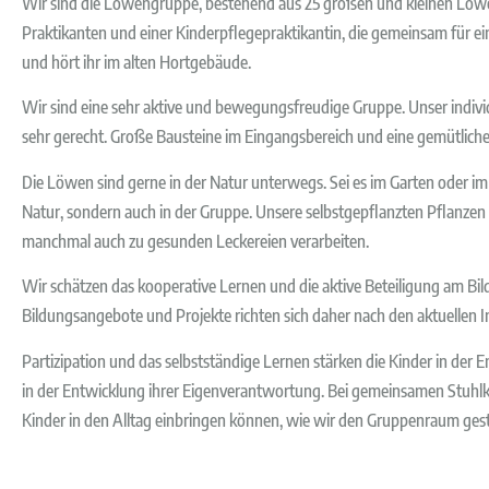
Wir sind die Löwengruppe, bestehend aus 25 großen und kleinen Löwe
Praktikanten und einer Kinderpflegepraktikantin, die gemeinsam für ei
und hört ihr im alten Hortgebäude.
Wir sind eine sehr aktive und bewegungsfreudige Gruppe. Unser ind
sehr gerecht. Große Bausteine im Eingangsbereich und eine gemütlich
Die Löwen sind gerne in der Natur unterwegs. Sei es im Garten oder im
Natur, sondern auch in der Gruppe. Unsere selbstgepflanzten Pflanze
manchmal auch zu gesunden Leckereien verarbeiten.
Wir schätzen das kooperative Lernen und die aktive Beteiligung am B
Bildungsangebote und Projekte richten sich daher nach den aktuellen 
Partizipation und das selbstständige Lernen stärken die Kinder in der 
in der Entwicklung ihrer Eigenverantwortung. Bei gemeinsamen Stuhlk
Kinder in den Alltag einbringen können, wie wir den Gruppenraum ges