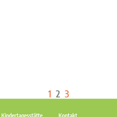
1
2
3
 Kindertagesstätte
Kontakt