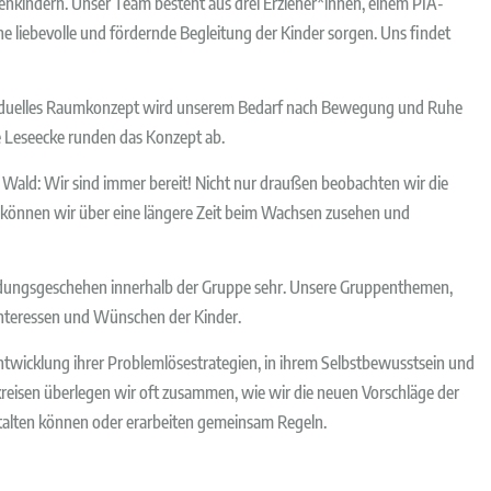
nkindern. Unser Team besteht aus drei Erzieher*innen, einem PIA-
ne liebevolle und fördernde Begleitung der Kinder sorgen. Uns findet
ividuelles Raumkonzept wird unserem Bedarf nach Bewegung und Ruhe
e Leseecke runden das Konzept ab.
 Wald: Wir sind immer bereit! Nicht nur draußen beobachten wir die
n können wir über eine längere Zeit beim Wachsen zusehen und
ildungsgeschehen innerhalb der Gruppe sehr. Unsere Gruppenthemen,
Interessen und Wünschen der Kinder.
Entwicklung ihrer Problemlösestrategien, in ihrem Selbstbewusstsein und
reisen überlegen wir oft zusammen, wie wir die neuen Vorschläge der
talten können oder erarbeiten gemeinsam Regeln.